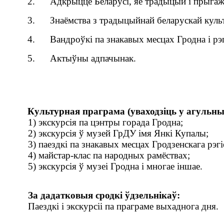
2. Адкрыццё Беларусі, яе традыцый і прыгаж
3. Знаёмства з традыцыйнай беларускай культ
4. Вандроўкі па знакавых месцах Гродна і рэг
5. Актыўны адпачынак.
Культурная праграма (уваходзіць у агульн
1) экскурсія па цэнтры горада Гродна;
2) экскурсія ў музей ГрДУ імя Янкі Купалы;
3) паездкі па знакавых месцах Гродзенскага рэгі
4) майстар-клас па народных рамёствах;
5) экскурсія ў музеі Гродна і многае іншае.
За дадатковыя сродкі ўдзельнікаў:
Паездкі і экскурсіі па праграме выхаднога дня.