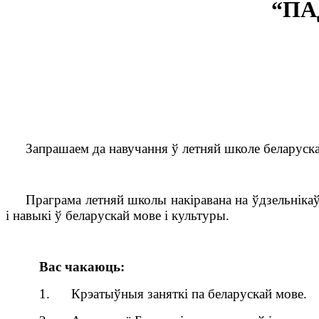
“ПА
Запрашаем да навучання ў летняй школе беларуск
Праграма летняй школы накіравана на ўдзельнікаў,
і навыкі ў беларускай мове і культуры.
Вас чакаюць:
1. Крэатыўныя заняткі па беларускай мове.