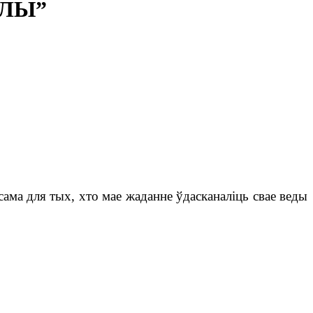
АЛЫ”
сама для тых, хто мае жаданне ўдасканаліць свае веды