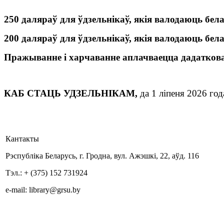
250 даляраў для ўдзельнікаў, якія валодаюць бел
200 даляраў для ўдзельнікаў, якія валодаюць бел
Пражыванне і харчаванне аплачваецца дадаткова
КАБ СТАЦЬ УДЗЕЛЬНІКАМ,
д
а 1 ліпеня 2026 го
Кантакты
Рэспубліка Беларусь, г. Гродна, вул. Ажэшкі, 22, аўд. 116
Тэл.: + (375) 152 731924
e-mail: library@grsu.by