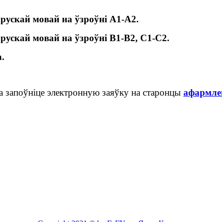
арускай мовай на ўзроўні А1-А2.
арускай мовай на ўзроўні В1-В2, С1-С2.
.
да запоўніце электронную заяўку на старонцы
афармлен