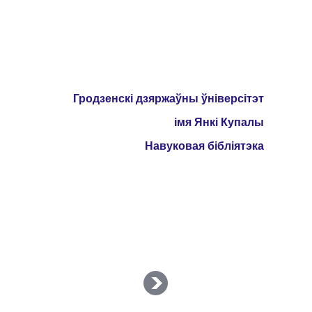
Гродзенскі дзяржаўны ўніверсітэт
імя Янкі Купалы
Навуковая бібліятэка