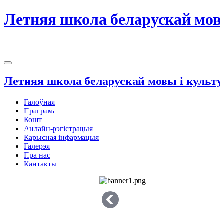
Летняя школа беларускай мов
Летняя школа беларускай мовы і куль
Галоўная
Праграма
Кошт
Анлайн-рэгістрацыя
Карысная інфармацыя
Галерэя
Пра нас
Кантакты