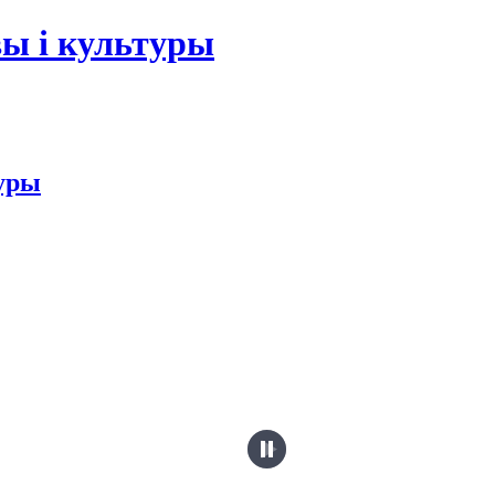
ы і культуры
туры