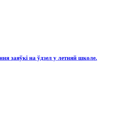
ня заяўкі на ўдзел у летняй школе.