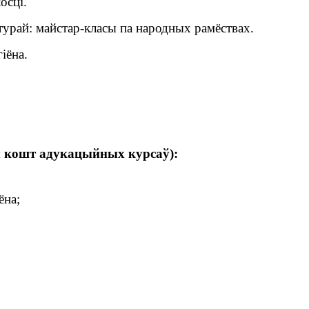
осці.
урай: майстар-класы па народных рамёствах.
іёна.
ы кошт адукацыйных курсаў):
ёна;